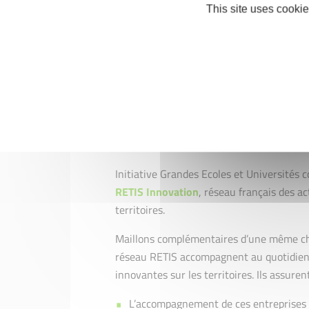
Intermédiaires) et Grandes Entreprises.
This site uses cookie
Pour accompagner efficacement les start
banquiers spécialisés à travers la France
dont 30 dédiés aux scale-up, permettent 
entreprises innovantes en forte croissanc
Initiative Grandes Ecoles et Université
RETIS Innovation
, réseau français des a
territoires.
Maillons complémentaires d’une même cha
réseau RETIS accompagnent au quotidien 
innovantes sur les territoires. Ils assur
L’accompagnement de ces entreprises