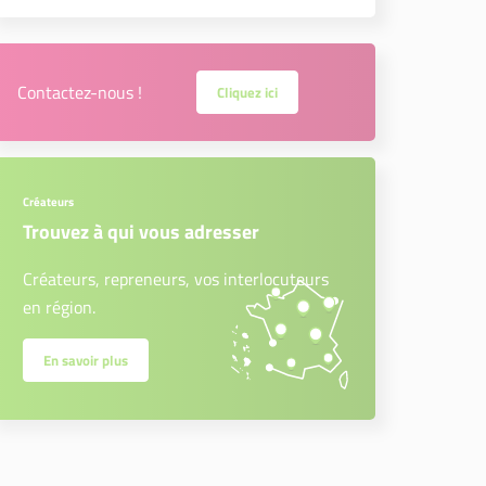
Contactez-nous !
Cliquez ici
Créateurs
Trouvez à qui vous adresser
Créateurs, repreneurs, vos interlocuteurs
en région.
En savoir plus