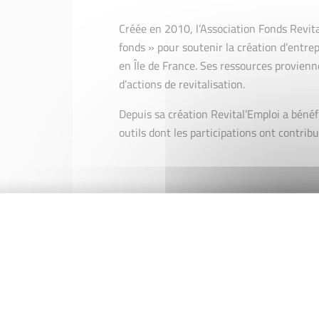
Créée en 2010, l’Association Fonds Revita
fonds » pour soutenir la création d’entre
en Île de France. Ses ressources provienn
d’actions de revitalisation.
Depuis sa création Revital’Emploi a bénéf
outils dont les participations ont contrib
BNPP WAI
(We Are Innovation) a été cré
souhaitent innover : les Start-up mais aus