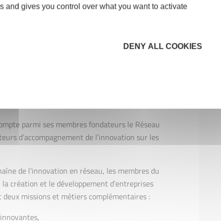
s and gives you control over what you want to activate
-up, BNPP a déployé depuis 2012, un réseau de
. Leurs 65 pôles WAI et 100 banquiers Innovation,
DENY ALL COOKIES
de répondre au plus près aux besoins des jeunes
e.
s compte parmi ses membres fondateurs le Réseau
cteurs d’accompagnement de l’innovation sur les
îne de l’innovation en réseau, les membres du
la création et le développement d’entreprises
ent deux missions et métiers complémentaires :
 innovantes,